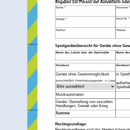
Angaben zur Person der Aufstellerin oder
Name *
Vorname *
Haus-Nr. *
Straße *
Telefon
Telefax
Spielgeräteübersicht für Geräte ohne Ge
Name des Lokals bzw. der Spielstätte
Name des
Geräteart
Geräteort
Geräte ohne Gewinnmöglichkeit
in Spiel
(einschließlich Unterhaltungsgeräte - s. Liste)
außerha
Spielhal
Musikautomaten
Geräte: Darstellung von sexuellen
Handlungen, Gewalt oder Krieg
Summe
Rechtsgrundlage:
Rechtsgrundlagen sind das Niedersächsisc